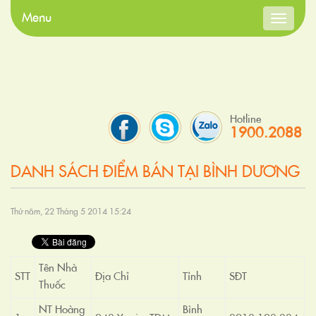
Menu
Toggle
navigati
Hotline
1900.2088
DANH SÁCH ĐIỂM BÁN TẠI BÌNH DƯƠNG
Thứ năm, 22 Tháng 5 2014 15:24
Tên Nhà
STT
Địa Chỉ
Tỉnh
SĐT
Thuốc
NT Hoàng
Bình