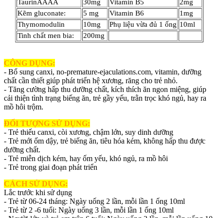
TaurinÂÂÂÂ
30mg
Vitamin B5
2mg
Kẽm gluconate:
5 mg
Vitamin B6
1mg
Thymomodulin
10mg
Phụ liệu vừa đủ 1 ống
10ml
Tinh chất men bia:
200mg
CÔNG DỤNG:
- Bổ sung canxi,
no-premature-ejaculations.com
, vitamin, dưỡng
chất cần thiết giúp phát triển hệ xương, răng cho trẻ nhỏ.
- Tăng cường hấp thu dưỡng chất, kích thích ăn ngon miệng, giúp
cải thiện tình trạng biếng ăn, trẻ gầy yếu, trằn trọc khó ngủ, hay ra
mồ hôi trộm.
ĐỐI TƯỢNG SỬ DỤNG:
- Trẻ thiếu canxi, còi xương, chậm lớn, suy dinh dưỡng
- Trẻ mới ốm dậy, trẻ biếng ăn, tiêu hóa kém, không hấp thu được
dưỡng chất.
- Trẻ miễn dịch kém, hay ốm yếu, khó ngủ, ra mồ hôi
- Trẻ trong giai đoạn phát triển
CÁCH SỬ DỤNG:
Lắc trước khi sử dụng
- Trẻ từ 06-24 tháng: Ngày uống 2 lần, mỗi lần 1 ống 10ml
- Trẻ từ 2 -6 tuổi: Ngày uống 3 lần, mỗi lần 1 ống 10ml