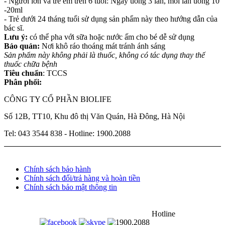
- Người lớn và trẻ em trên 6 tuổi: Ngày uống 3 lần, mỗi lần uống 10
-20ml
- Trẻ dưới 24 tháng tuổi sử dụng sản phẩm này theo hướng dẫn của
bác sĩ.
Lưu ý:
có thể pha với sữa hoặc nước ấm cho bé dễ sử dụng
Bảo quản:
Nơi khô ráo thoáng mát tránh ánh sáng
Sản phẩm này không phải là thuốc, không có tác dụng thay thế
thuốc chữa bệnh
Tiêu chuẩn
: TCCS
Phân phối:
CÔNG TY CỔ PHẦN BIOLIFE
Số 12B, TT10, Khu đô thị Văn Quán, Hà Đông, Hà Nội
Tel: 043 3544 838 - Hotline: 1900.2088
Chính sách bảo hành
Chính sách đổi/trả hàng và hoàn tiền
Chính sách bảo mật thông tin
Hotline