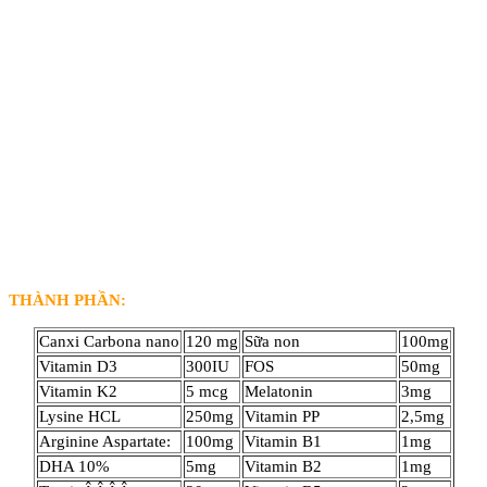
THÀNH PHẦN:
Canxi Carbona nano
120 mg
Sữa non
100mg
Vitamin D3
300IU
FOS
50mg
Vitamin K2
5 mcg
Melatonin
3mg
Lysine HCL
250mg
Vitamin PP
2,5mg
Arginine Aspartate:
100mg
Vitamin B1
1mg
DHA 10%
5mg
Vitamin B2
1mg