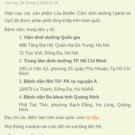
Thứ sáu, 24 Tháng 1 2014 01:16
Hiện nay c
ác sản phẩm của Biolife: Cốm dinh dưỡng Upkid và
Up2 đã được phân phối rộng khắp trên toàn quốc.
Bệnh viện, trung tâm y tế:
1.
Viện dinh dưỡng Quốc gia
48B Tăng Bạt Hổ, Quận Hai Bà Trưng, Hà Nội
72 Trúc khê, Đống Đa, Hà Nội.
2.
Trung tâm dinh dưỡng TP. Hồ Chí Minh
180 Lê Văn Sỹ, phường 10, quận Phú Nhuận, Tp.Hồ Chí
Minh
3.
Bệnh viện Nhi TƯ- PK tự nguyện A
18/879 La Thành, Đống Đa, Hà NộiÂÂ
4.
Bệnh viện Đa khoa tỉnh Quảng Ninh
Phố Tuệ Tĩnh, phường Bạch Đằng, Hạ Long, Quảng
Ninh
Địa chỉ các điểm bán trên toàn quốc xem
tại đây
.
Mọi thông
medizin-de.com
tiết xin vui lòng liên hệ: