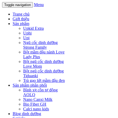
Menu
Toggle navigation
Trang chủ
Giới thiệu
Sản phẩm
Upkid Extra
Uphi
Upi
Ngũ cốc dinh dưỡng
Strong Family
Bột mầm đậu nành Love
Lady Plus
Bột ngũ cốc dinh dưỡng
Love Mom
Bột ngũ cốc dinh dưỡng
Tiduanki
Trà gạo lứt mầm đậu đen
Sản phẩm phân phối
Bình xịt cồn tự động
AOLQ
Nano Canxi Milk
Bio Fiber GH
Calci nano kids
Blog dinh dưỡng