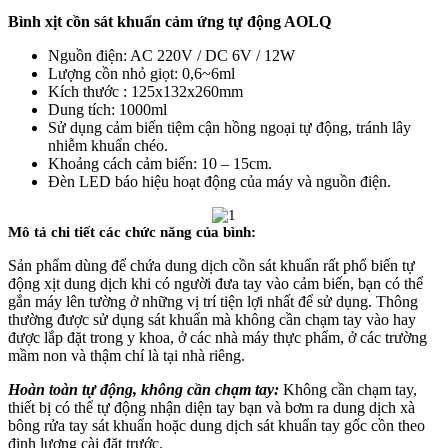
Bình xịt cồn sát khuẩn cảm ứng tự động AOLQ
Nguồn điện: AC 220V / DC 6V / 12W
Lượng cồn nhỏ giọt: 0,6~6ml
Kích thước : 125x132x260mm
Dung tích: 1000ml
Sử dụng cảm biến tiệm cận hồng ngoại tự động, tránh lây
nhiễm khuẩn chéo.
Khoảng cách cảm biến: 10 – 15cm.
Đèn LED báo hiệu hoạt động của máy và nguồn điện.
Mô tả chi tiết các chức năng của bình:
Sản phẩm dùng để chứa dung dịch cồn sát khuẩn rất phổ biến tự
động xịt dung dịch khi có người đưa tay vào cảm biến, bạn có thể
gắn máy lên tường ở những vị trí tiện lợi nhất để sử dụng. Thông
thường được sử dụng sát khuẩn mà không cần chạm tay vào hay
được lắp đặt trong y khoa, ở các nhà máy thực phẩm, ở các trường
mầm non và thậm chí là tại nhà riêng.
Hoàn toàn tự động, không cần chạm tay:
Không cần chạm tay,
thiết bị có thể tự động nhận diện tay bạn và bơm ra dung dịch xà
bông rửa tay sát khuẩn hoặc dung dịch sát khuẩn tay gốc cồn theo
định lượng cài đặt trước.