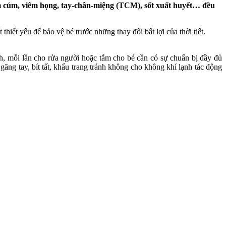
ảm cúm, viêm họng, tay-chân-miệng (TCM), sốt xuất huyết… đều
iết yếu để bảo vệ bé trước những thay đổi bất lợi của thời tiết.
nh, mỗi lần cho rửa người hoặc tắm cho bé cần có sự chuẩn bị đầy đủ
ăng tay, bít tất, khẩu trang tránh không cho không khí lạnh tác động