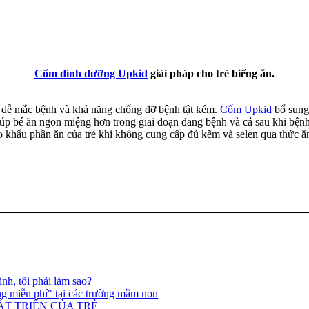
Cốm dinh dưỡng Upkid
giải pháp cho trẻ biếng ăn.
ng dễ mắc bệnh và khả năng chống đỡ bệnh tật kém.
Cốm Upkid
bổ sung 
à giúp bé ăn ngon miệng hơn trong giai đoạn đang bệnh và cả sau khi bện
khẩu phần ăn của trẻ khi không cung cấp đủ kẽm và selen qua thức ăn h
ính, tôi phải làm sao?
g miễn phí" tại các trường mầm non
ÁT TRIỂN CỦA TRẺ