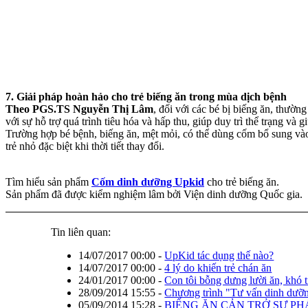
7. Giải pháp hoàn hảo cho trẻ biếng ăn trong mùa dịch bệnh
Theo PGS.TS Nguyễn Thị Lâm
, đối với các bé bị biếng ăn, thườ
với sự hỗ trợ quá trình tiêu hóa và hấp thu, giúp duy trì thể trạng v
Trường hợp bé bệnh, biếng ăn, mệt mỏi, có thể dùng cốm bổ sung vào 
trẻ nhỏ đặc biệt khi thời tiết thay đổi.
Tìm hiểu sản phẩm
Cốm dinh dưỡng Upkid
cho trẻ biếng ăn.
Sản phẩm đã được kiểm nghiệm lâm bởi Viện dinh dưỡng Quốc gia.
Tin liên quan:
14/07/2017 00:00
-
UpKid tác dụng thế nào?
14/07/2017 00:00
-
4 lý do khiến trẻ chán ăn
24/01/2017 00:00
-
Con tôi bỗng dưng lười ăn, khó t
28/09/2014 15:55
-
Chương trình "Tư vấn dinh dưỡn
05/09/2014 15:28
-
BIẾNG ĂN CẢN TRỞ SỰ PH