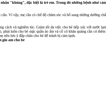
ệnh nhân "khủng", đặc biệt là trẻ em. Trong đó những bệnh như c
 cân. Vì vậy, mẹ cần có chế độ chăm sóc và bổ sung những dưỡng chất th
ng cách và nghiêm túc. Giảm tối đa việc cho bé tiếp xúc với nước lạ
i, phải luôn cho bé mặc quần áo ấm và cổ có khăn quàng cần có thêm g
 nên lưu ý đắp chăn cho bé để tránh bị cảm lạnh.