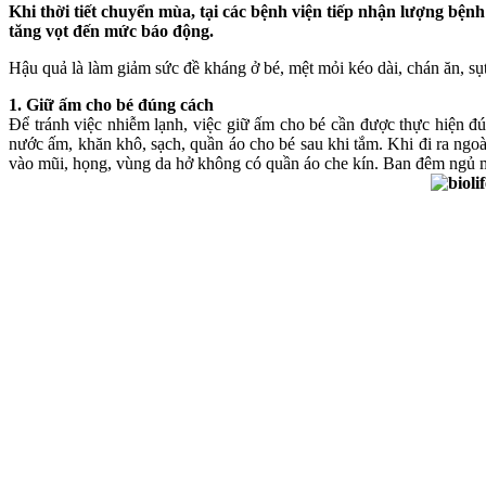
Khi thời tiết chuyển mùa, tại các bệnh viện tiếp nhận lượng b
tăng vọt đến mức báo động.
Hậu quả là làm giảm sức đề kháng ở bé, mệt mỏi kéo dài, chán ăn, sụt
1. Giữ ấm cho bé đúng cách
Để tránh việc nhiễm lạnh, việc giữ ấm cho bé cần được thực hiện đú
nước ấm, khăn khô, sạch, quần áo cho bé sau khi tắm. Khi đi ra ngoà
vào mũi, họng, vùng da hở không có quần áo che kín. Ban đêm ngủ mẹ