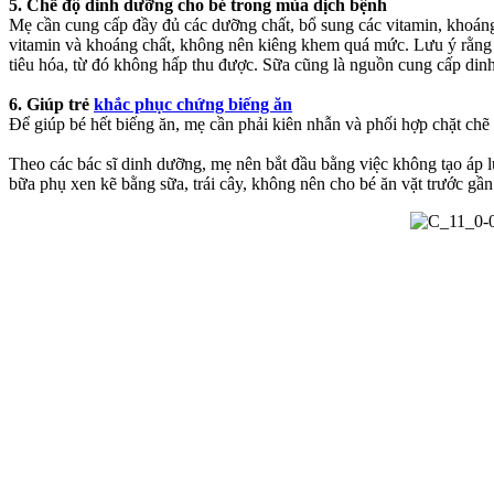
5. Chế độ dinh dưỡng cho bé trong mùa dịch bệnh
Mẹ cần cung cấp đầy đủ các dưỡng chất, bổ sung các vitamin, khoáng 
vitamin và khoáng chất, không nên kiêng khem quá mức. Lưu ý rằng nê
tiêu hóa, từ đó không hấp thu được. Sữa cũng là nguồn cung cấp dinh
6. Giúp trẻ
khắc phục chứng biếng ăn
Để giúp bé hết biếng ăn, mẹ cần phải kiên nhẫn và phối hợp chặt chẽ 
Theo các bác sĩ dinh dưỡng, mẹ nên bắt đầu bằng việc không tạo áp lự
bữa phụ xen kẽ bằng sữa, trái cây, không nên cho bé ăn vặt trước gầ