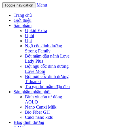
Menu
Toggle navigation
Trang chủ
Giới thiệu
Sản phẩm
Upkid Extra
Uphi
Upi
Ngũ cốc dinh dưỡng
Strong Family
Bột mầm đậu nành Love
Lady Plus
Bột ngũ cốc dinh dưỡng
Love Mom
Bột ngũ cốc dinh dưỡng
Tiduanki
Trà gạo lứt mầm đậu đen
Sản phẩm phân phối
Bình xịt cồn tự động
AOLQ
Nano Canxi Milk
Bio Fiber GH
Calci nano kids
Blog dinh dưỡng