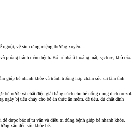
để nguội, vệ sinh răng miệng thường xuyên.
à phòng tránh mầm bệnh. Bố trí nhà ở thoáng mát, sạch sẽ, khô ráo.
ằm giúp bé nhanh khỏe và tránh trường hợp chăm sóc sai làm tình
c bù nước và chất điện giải bằng cách cho bé uống dung dịch orezol.
g ngày bị tiêu chảy cho bé ăn thức ăn mềm, dễ tiêu, đủ chất dinh
i để được bác sĩ tư vấn và điều trị đúng bệnh giúp bé nhanh khỏe.
hưởng xấu đến sức khỏe bé.