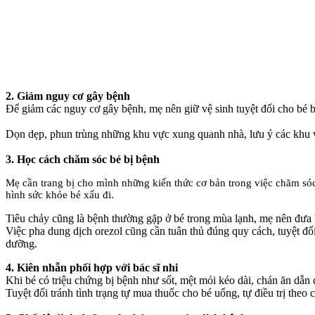
2. Giảm nguy cơ gây bệnh
Để giảm các nguy cơ gây bệnh, mẹ nên giữ vệ sinh tuyệt đối cho bé b
Dọn dẹp, phun trùng những khu vực xung quanh nhà, lưu ý các khu vự
3. Học cách chăm sóc bé bị bệnh
Mẹ cần trang bị cho mình những kiến thức cơ bản trong việc chăm só
hình sức khỏe bé xấu đi.
Tiêu chảy cũng là bệnh thường gặp ở bé trong mùa lạnh, mẹ nên đưa 
Việc pha dung dịch orezol cũng cần tuân thủ đúng quy cách, tuyệt đối
dưỡng.
4. Kiên nhẫn phối hợp với bác sĩ nhi
Khi bé có triệu chứng bị bệnh như sốt, mệt mỏi kéo dài, chán ăn dẫn
Tuyệt đối tránh tình trạng tự mua thuốc cho bé uống, tự điều trị t