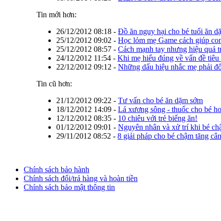
Tin mới hơn:
26/12/2012 08:18
-
Đồ ăn nguy hại cho bé tuổi ăn d
25/12/2012 09:02
-
Học lỏm mẹ Game cách giúp con
25/12/2012 08:57
-
Cách mạnh tay nhưng hiệu quả tr
24/12/2012 11:54
-
Khi mẹ hiểu đúng về vấn đề tiêu
22/12/2012 09:12
-
Những dấu hiệu nhắc mẹ phải đổ
Tin cũ hơn:
21/12/2012 09:22
-
Tư vấn cho bé ăn dặm sớm
18/12/2012 14:09
-
Lá xương sông - thuốc cho bé h
12/12/2012 08:35
-
10 chiêu với trẻ biếng ăn!
01/12/2012 09:01
-
Nguyên nhân và xử trí khi bé ch
29/11/2012 08:52
-
8 giải pháp cho bé chậm tăng câ
Chính sách bảo hành
Chính sách đổi/trả hàng và hoàn tiền
Chính sách bảo mật thông tin