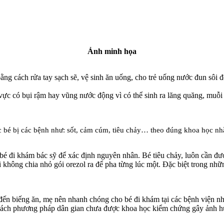
Ảnh minh họa
ằng cách rửa tay sạch sẽ, vệ sinh ăn uống, cho trẻ uống nước đun sôi 
c có bụi rậm hay vũng nước động vì có thể sinh ra lăng quăng, muỗi v
c bé bị các bệnh như: sốt, cảm cúm, tiêu chảy… theo đúng khoa học nh
bé đi khám bác sỹ để xác định nguyên nhân. Bé tiêu chảy, luôn cần đượ
 không chia nhỏ gói orezol ra để pha từng lúc một. Đặc biệt trong nhữn
 đến biếng ăn, mẹ nên nhanh chóng cho bé đi khám tại các bệnh viện nh
heo cách phương pháp dân gian chưa được khoa học kiểm chứng gây ảnh 