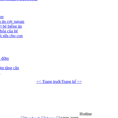
ặm
 ăn cực ngoan
ị bé biếng ăn
 hóa của bé
i sữa cho con
o đờm
ậm tăng cân
n
<< Trang truớc
Trang kế >>
Hotline