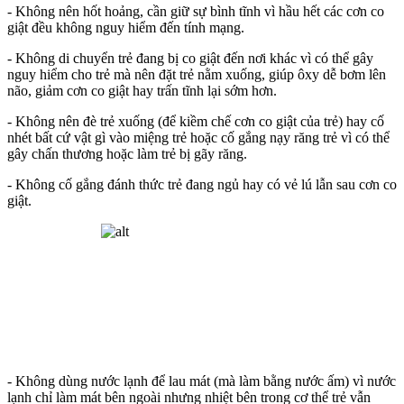
- Không nên hốt hoảng, cần giữ sự bình tĩnh vì hầu hết các cơn co
giật đều không nguy hiểm đến tính mạng.
- Không di chuyển trẻ đang bị co giật đến nơi khác vì có thể gây
nguy hiểm cho trẻ mà nên đặt trẻ nằm xuống, giúp ôxy dễ bơm lên
não, giảm cơn co giật hay trấn tĩnh lại sớm hơn.
- Không nên đè trẻ xuống (để kiềm chế cơn co giật của trẻ) hay cố
nhét bất cứ vật gì vào miệng trẻ hoặc cố gắng nạy răng trẻ vì có thể
gây chấn thương hoặc làm trẻ bị gãy răng.
- Không cố gắng đánh thức trẻ đang ngủ hay có vẻ lú lẫn sau cơn co
giật.
- Không dùng nước lạnh để lau mát (mà làm bằng nước ấm) vì nước
lạnh chỉ làm mát bên ngoài nhưng nhiệt bên trong cơ thể trẻ vẫn