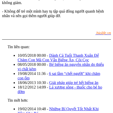
không giảm.
- Không để trẻ một mình hay tụ tập quá đông người quanh bệnh
nhân và nên gọi thêm người giúp đỡ.
biolife.vn
Tin liên quan:
10/05/2018 00:00
-
Dành Cả Tuổi Thanh Xuân Để
Chăm Con Mà Con Vẫn Biếng Ăn, Còi Cọc
08/05/2018 00:00
-
Bé biếng ăn nguyên nhân do thiếu
vi chất kẽm
19/08/2014 11:36
-
6 sai lầm “chết người” khi chăm
con ốm
18/06/2013 10:30
-
Giải pháp giúp trẻ hết biếng ăn
18/12/2012 14:09
-
Lá xương sông - thuốc cho bé ho
đờm
Tin mới hơn:
19/02/2014 10:48
-
Những Bí Quyết Tốt Nhất Khi