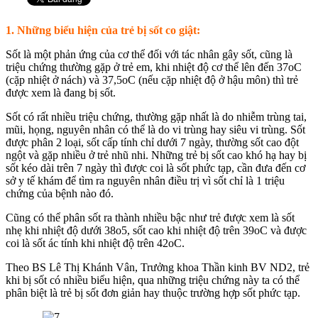
1. Những biểu hiện của trẻ bị sốt co giật:
Sốt là một phản ứng của cơ thể đối với tác nhân gây sốt, cũng là
triệu chứng thường gặp ở trẻ em, khi nhiệt độ cơ thể lên đến 37oC
(cặp nhiệt ở nách) và 37,5oC (nếu cặp nhiệt độ ở hậu môn) thì trẻ
được xem là đang bị sốt.
Sốt có rất nhiều triệu chứng, thường gặp nhất là do nhiễm trùng tai,
mũi, họng, nguyên nhân có thể là do vi trùng hay siêu vi trùng. Sốt
được phân 2 loại, sốt cấp tính chỉ dưới 7 ngày, thường sốt cao đột
ngột và gặp nhiều ở trẻ nhũ nhi. Những trẻ bị sốt cao khó hạ hay bị
sốt kéo dài trên 7 ngày thì được coi là sốt phức tạp, cần đưa đến cơ
sở y tế khám để tìm ra nguyên nhân điều trị vì sốt chỉ là 1 triệu
chứng của bệnh nào đó.
Cũng có thể phân sốt ra thành nhiều bậc như trẻ được xem là sốt
nhẹ khi nhiệt độ dưới 38o5, sốt cao khi nhiệt độ trên 39oC và được
coi là sốt ác tính khi nhiệt độ trên 42oC.
Theo BS Lê Thị Khánh Vân, Trưởng khoa Thần kinh BV ND2, trẻ
khi bị sốt có nhiều biểu hiện, qua những triệu chứng này ta có thể
phân biệt là trẻ bị sốt đơn giản hay thuộc trường hợp sốt phức tạp.