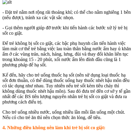
- Đặt trẻ nằm nơi rộng rãi thoáng khí; có thể cho nằm nghiêng 1 bên
(nếu được), tránh xa các vật sắc nhọn.
- Gọi thêm người giúp đỡ trước khi tiến hành các bước xử lý trẻ bị
sốt co giật.
Để trẻ không bị sốt co giật, các bậc phụ huynh cần tiến hành việc
làm mát cơ thể trẻ bằng việc lau toàn thân bằng nước ấm hay ủ khăn
ấm ở các vùng trán, nách, háng, lưng, đùi và thay đổi khăn liên tục
trong khoảng 15 - 20 phút, xối nước ấm lên đỉnh đầu cũng là 1
phương pháp để hạ sốt.
Kế đến, hãy cho trẻ uống thuốc hạ sốt (nên sử dụng loại thuốc hạ
sốt đơn thuần, có thể dùng thuốc uống hay thuốc nhét hậu môn đều
có tác dụng như nhau. Tuy nhiên nếu trẻ sốt kèm tiêu chảy thì
không dùng thuốc nhét hậu môn). Sau đó đưa trẻ đên cơ sở y tế gần
nhất để các BS tiên lượng nguyên nhân trẻ bị sốt co giật và đưa ra
phương cách điểu trị.
Cho trẻ uống nhiều nước, uống nhiều lần mỗi lần uống một chút.
Nếu có cho trẻ ăn thì nên chọn thức ăn lỏng, dễ tiêu.
4. Những điều không nên làm khi trẻ bị sốt co giật: