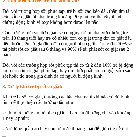
2. Cần theo dõi trẻ liên tục khi bị sốt:
Đối với trường hợp sốt phức tạp, trẻ bị sốt cao kéo dài, thân tím tái,
cơn sốt co giật tái phát trong khoảng 30 phút, có thể gây thành
chứng động kinh vì oxy không bơm được lên não.
Các trường hợp sốt đơn giản sẽ có nguy cơ tái phát với những trẻ
trên 18 tháng tuổi hay trẻ có nhiều cơn co giật trong đợt co giật đầu
tiên, hoặc tiền sử gia đình đã có người bị co giật. Trong đó, 50% sẽ
tái phát sốt co giật sau 6 tháng và 90% sẽ tái phát sốt co giật sau 2
năm.
Đối với các trường hợp sốt phức tạp thì có từ 2 đến 10% trẻ bị động
kinh do cơn co giật phức tạp, hay do khởi phát cơn co giật sớm sau
sốt hoặc do trong gia đình đã có người bị động kinh.
3. Xử lý khi trẻ bị sốt co giật:
Khi trẻ bị sốt co giật, thường các bậc cha mẹ ít khi nào có đủ bình
tỉnh để thực hiện các hướng dẫn như:
- Ghi nhớ thời gian trẻ bị co giật là bao lâu (thường chỉ vào khoảng
1 hay 2 phút);
- Nới lỏng quần áo hay cho trẻ mặc thoáng mát để giúp trẻ dễ thở;