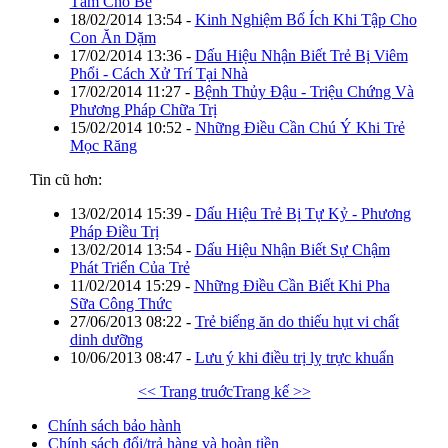
Tắm Cho Bé
18/02/2014 13:54
-
Kinh Nghiệm Bổ Ích Khi Tập Cho
Con Ăn Dặm
17/02/2014 13:36
-
Dấu Hiệu Nhận Biết Trẻ Bị Viêm
Phổi - Cách Xử Trí Tại Nhà
17/02/2014 11:27
-
Bệnh Thủy Đậu - Triệu Chứng Và
Phương Pháp Chữa Trị
15/02/2014 10:52
-
Những Điều Cần Chú Ý Khi Trẻ
Mọc Răng
Tin cũ hơn:
13/02/2014 15:39
-
Dấu Hiệu Trẻ Bị Tự Kỷ - Phương
Pháp Điều Trị
13/02/2014 13:54
-
Dấu Hiệu Nhận Biết Sự Chậm
Phát Triển Của Trẻ
11/02/2014 15:29
-
Những Điều Cần Biết Khi Pha
Sữa Công Thức
27/06/2013 08:22
-
Trẻ biếng ăn do thiếu hụt vi chất
dinh dưỡng
10/06/2013 08:47
-
Lưu ý khi điều trị lỵ trực khuẩn
<< Trang truớc
Trang kế >>
Chính sách bảo hành
Chính sách đổi/trả hàng và hoàn tiền