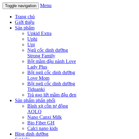
Menu
Toggle navigation
Trang chủ
Giới thiệu
Sản phẩm
Upkid Extra
Uphi
Upi
Ngũ cốc dinh dưỡng
Strong Family
Bột mầm đậu nành Love
Lady Plus
Bột ngũ cốc dinh dưỡng
Love Mom
Bột ngũ cốc dinh dưỡng
Tiduanki
Trà gạo lứt mầm đậu đen
Sản phẩm phân phối
Bình xịt cồn tự động
AOLQ
Nano Canxi Milk
Bio Fiber GH
Calci nano kids
Blog dinh dưỡng