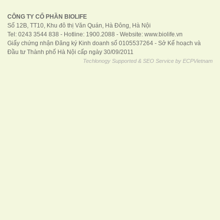
CÔNG TY CỔ PHẦN BIOLIFE
Số 12B, TT10, Khu đô thị Văn Quán, Hà Đông, Hà Nội
Tel: 0243 3544 838 - Hotline: 1900.2088 - Website:
www.biolife.vn
Giấy chứng nhận Đăng ký Kinh doanh số 0105537264 - Sở Kế hoạch và
Đầu tư Thành phố Hà Nội cấp ngày 30/09/2011
Techlonogy Supported & SEO Service by
ECPVietnam