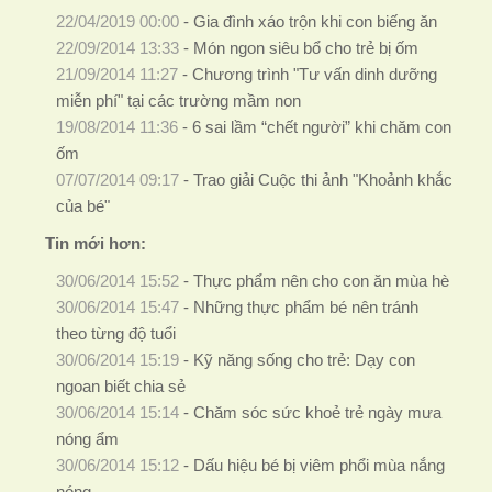
22/04/2019 00:00
-
Gia đình xáo trộn khi con biếng ăn
22/09/2014 13:33
-
Món ngon siêu bổ cho trẻ bị ốm
21/09/2014 11:27
-
Chương trình "Tư vấn dinh dưỡng
miễn phí" tại các trường mầm non
19/08/2014 11:36
-
6 sai lầm “chết người” khi chăm con
ốm
07/07/2014 09:17
-
Trao giải Cuộc thi ảnh "Khoảnh khắc
của bé"
Tin mới hơn:
30/06/2014 15:52
-
Thực phẩm nên cho con ăn mùa hè
30/06/2014 15:47
-
Những thực phẩm bé nên tránh
theo từng độ tuổi
30/06/2014 15:19
-
Kỹ năng sống cho trẻ: Dạy con
ngoan biết chia sẻ
30/06/2014 15:14
-
Chăm sóc sức khoẻ trẻ ngày mưa
nóng ẩm
30/06/2014 15:12
-
Dấu hiệu bé bị viêm phổi mùa nắng
nóng