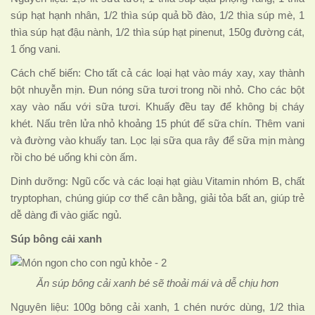
súp hạt hạnh nhân, 1/2 thìa súp quả bồ đào, 1/2 thìa súp mè, 1
thìa súp hạt đậu nành, 1/2 thìa súp hạt pinenut, 150g đường cát,
1 ống vani.
Cách chế biến: Cho tất cả các loại hạt vào máy xay, xay thành
bột nhuyễn mịn. Đun nóng sữa tươi trong nồi nhỏ. Cho các bột
xay vào nấu với sữa tươi. Khuấy đều tay để không bị cháy
khét. Nấu trên lửa nhỏ khoảng 15 phút để sữa chín. Thêm vani
và đường vào khuấy tan. Lọc lại sữa qua rây để sữa mịn màng
rồi cho bé uống khi còn ấm.
Dinh dưỡng: Ngũ cốc và các loại hạt giàu Vitamin nhóm B, chất
tryptophan, chúng giúp cơ thể cân bằng, giải tỏa bất an, giúp trẻ
dễ dàng đi vào giấc ngủ.
Súp bông cải xanh
Ăn súp bông cải xanh bé sẽ thoải mái và dễ chịu hơn
Nguyên liệu: 100g bông cải xanh, 1 chén nước dùng, 1/2 thìa