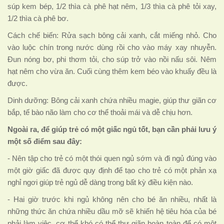
súp kem bép, 1/2 thìa cà phê hạt nêm, 1/3 thìa cà phê tỏi xay,
1/2 thìa cà phê bơ.
Cách chế biến: Rửa sạch bông cải xanh, cắt miếng nhỏ. Cho
vào luộc chín trong nước dùng rồi cho vào máy xay nhuyễn.
Đun nóng bơ, phi thơm tỏi, cho súp trở vào nồi nấu sôi. Nêm
hạt nêm cho vừa ăn. Cuối cùng thêm kem béo vào khuấy đều là
được.
Dinh dưỡng: Bông cải xanh chứa nhiều magie, giúp thư giãn cơ
bắp, tế bào não làm cho cơ thể thoải mái và dễ chịu hơn.
Ngoài ra, để giúp trẻ có một giấc ngủ tốt, bạn cần phải lưu ý
một số điểm sau đây:
- Nên tập cho trẻ có một thói quen ngủ sớm và đi ngủ đúng vào
một giờ giấc đã được quy định để tạo cho trẻ có một phản xạ
nghỉ ngơi giúp trẻ ngủ dễ dàng trong bất kỳ điều kiện nào.
- Hai giờ trước khi ngủ không nên cho bé ăn nhiều, nhất là
những thức ăn chứa nhiều dầu mỡ sẽ khiến hệ tiêu hóa của bé
phải làm việc, cơ thể khó có thể thư giãn hoàn toàn để có một