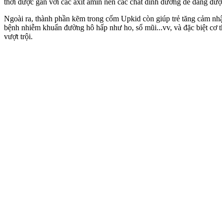
thời được gắn với các axit amin nên các chất dinh dưỡng dễ dàng đượ
Ngoài ra, thành phần kẽm trong cốm Upkid còn giúp trẻ tăng cảm nhậ
bệnh nhiễm khuẩn đường hô hấp như ho, sổ mũi...vv, và đặc biệt cơ t
vượt trội.