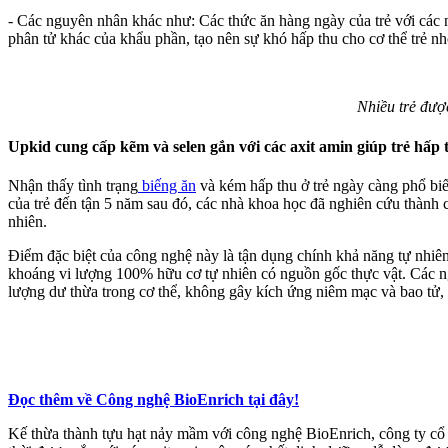
- Các nguyên nhân khác như: Các thức ăn hàng ngày của trẻ với các n
phân tử khác của khẩu phần, tạo nên sự khó hấp thu cho cơ thể trẻ nh
Nhiều trẻ đượ
Upkid cung cấp kẽm và selen gắn với các axit amin giúp trẻ hấp 
Nhận thấy tình trạng
biếng ăn
và kém hấp thu ở trẻ ngày càng phổ biến
của trẻ đến tận 5 năm sau đó, các nhà khoa học đã nghiên cứu thành
nhiên.
Điểm đặc biệt của công nghệ này là tận dụng chính khả năng tự nhiên
khoáng vi lượng 100% hữu cơ tự nhiên có nguồn gốc thực vật. Các nguyê
lượng dư thừa trong cơ thể, không gây kích ứng niêm mạc và bao tử
Đọc thêm về
Công nghệ BioEnrich
tại đây!
Kế thừa thành tựu hạt nảy mầm với công nghệ BioEnrich, công ty cổ 