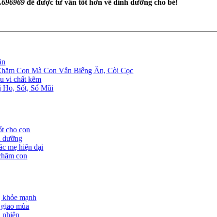
.696969
để được tư vấn tốt hơn về dinh dưỡng cho bé!
ăn
Chăm Con Mà Con Vẫn Biếng Ăn, Còi Cọc
u vi chất kẽm
 Ho, Sốt, Sổ Mũi
t cho con
nh dưỡng
ác mẹ hiện đại
 chăm con
i, khỏe mạnh
 giao mùa
n nhiên