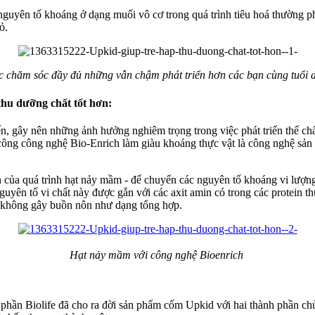
guyên tố khoáng ở dạng muối vô cơ trong quá trình tiêu hoá thường phâ
ỏ.
c chăm sóc đầy đủ những vẫn chậm phát triển hơn các bạn cùng tuổi 
thu dưỡng chất tốt hơn:
, gây nên những ảnh hưởng nghiêm trọng trong việc phát triển thể chất v
 công công nghệ Bio-Enrich làm giàu khoáng thực vật là công nghệ sả
 của quá trình hạt nảy mầm - để chuyển các nguyên tố khoáng vi lượng
n tố vi chất này được gắn với các axit amin có trong các protein thực v
, không gây buồn nôn như dạng tổng hợp.
Hạt nảy mầm với công nghệ Bioenrich
phần Biolife đã cho ra đời sản phẩm cốm Upkid với hai thành phần ch