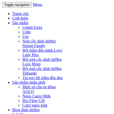
Menu
Toggle navigation
Trang chủ
Giới thiệu
Sản phẩm
Upkid Extra
Uphi
Upi
Ngũ cốc dinh dưỡng
Strong Family
Bột mầm đậu nành Love
Lady Plus
Bột ngũ cốc dinh dưỡng
Love Mom
Bột ngũ cốc dinh dưỡng
Tiduanki
Trà gạo lứt mầm đậu đen
Sản phẩm phân phối
Bình xịt cồn tự động
AOLQ
Nano Canxi Milk
Bio Fiber GH
Calci nano kids
Blog dinh dưỡng