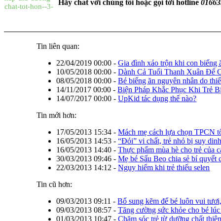
Hãy chat với chúng tôi hoặc gọi tới hotline
01663
Tin liên quan:
22/04/2019 00:00
-
Gia đình xáo trộn khi con biếng 
10/05/2018 00:00
-
Dành Cả Tuổi Thanh Xuân Để 
08/05/2018 00:00
-
Bé biếng ăn nguyên nhân do thiế
14/11/2017 00:00
-
Biện Pháp Khắc Phục Khi Trẻ Bị
14/07/2017 00:00
-
UpKid tác dụng thế nào?
Tin mới hơn:
17/05/2013 15:34
-
Mách mẹ cách lựa chọn TPCN tố
16/05/2013 14:53
-
“Đói” vi chất, trẻ nhỏ bị suy di
16/05/2013 14:40
-
Thực phẩm mùa hè cho trẻ của c
30/03/2013 09:46
-
Mẹ bé Sấu Beo chia sẻ bí quyết
22/03/2013 14:12
-
Nguy hiểm khi trẻ thiếu selen
Tin cũ hơn:
09/03/2013 09:11
-
Bổ sung kẽm để bé luôn vui tươ
09/03/2013 08:57
-
Tăng cường sức khỏe cho bé lúc
01/03/2013 10:47
-
Chăm sóc trẻ từ dưỡng chất thiê