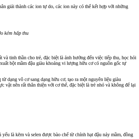
n giải thành các ion tự do, các ion này có thể kết hợp với những
do kém hấp thu
à tinh thần cho trẻ, đặc biệt là ảnh hưởng đến việc tiếp thu, học hỏi
n xuất bột mầm đậu giàu khoáng vi lượng hữu cơ có nguồn gốc tự
 từ dạng vô cơ sang dạng hữu cơ, tạo ra một nguyên liệu giàu
ật nên rất thân thiện với cơ thể, đặc biệt là trẻ nhỏ và không để lại
ủ yếu là kẽm và selen được bào chế từ chính hạt đậu nảy mầm, đồng