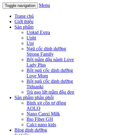
Menu
Toggle navigation
Trang chủ
Giới thiệu
Sản phẩm
Upkid Extra
Uphi
Upi
Ngũ cốc dinh dưỡng
Strong Family
Bột mầm đậu nành Love
Lady Plus
Bột ngũ cốc dinh dưỡng
Love Mom
Bột ngũ cốc dinh dưỡng
Tiduanki
Trà gạo lứt mầm đậu đen
Sản phẩm phân phối
Bình xịt cồn tự động
AOLQ
Nano Canxi Milk
Bio Fiber GH
Calci nano kids
Blog dinh dưỡng