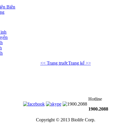
Điện Biên
ơng
Ninh
uyên
nh
h
nh
<< Trang truớc
Trang kế >>
Hotline
1900.2088
Copyright © 2013 Biolife Corp.