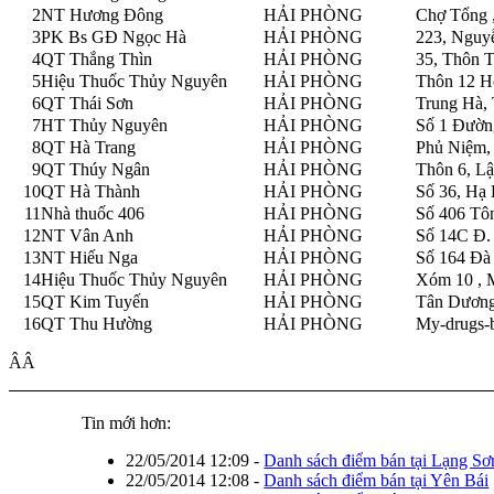
2
NT Hương Đông
HẢI PHÒNG
Chợ Tổng 
3
PK Bs GĐ Ngọc Hà
HẢI PHÒNG
223, Nguy
4
QT Thắng Thìn
HẢI PHÒNG
35, Thôn 
5
Hiệu Thuốc Thủy Nguyên
HẢI PHÒNG
Thôn 12 H
6
QT Thái Sơn
HẢI PHÒNG
Trung Hà,
7
HT Thủy Nguyên
HẢI PHÒNG
Số 1 Đườn
8
QT Hà Trang
HẢI PHÒNG
Phủ Niệm, 
9
QT Thúy Ngân
HẢI PHÒNG
Thôn 6, L
10
QT Hà Thành
HẢI PHÒNG
Số 36, Hạ 
11
Nhà thuốc 406
HẢI PHÒNG
Số 406 Tô
12
NT Vân Anh
HẢI PHÒNG
Số 14C Đ.
13
NT Hiếu Nga
HẢI PHÒNG
Số 164 Đà
14
Hiệu Thuốc Thủy Nguyên
HẢI PHÒNG
Xóm 10 , 
15
QT Kim Tuyến
HẢI PHÒNG
Tân Dương
16
QT Thu Hường
HẢI PHÒNG
My-drugs-
ÂÂ
Tin mới hơn:
22/05/2014 12:09
-
Danh sách điểm bán tại Lạng Sơ
22/05/2014 12:08
-
Danh sách điểm bán tại Yên Bái