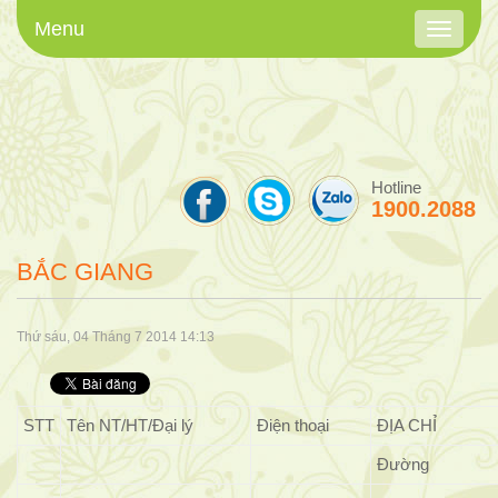
Menu
Toggle
navigati
Hotline
1900.2088
BẮC GIANG
Thứ sáu, 04 Tháng 7 2014 14:13
STT
Tên NT/HT/Đại lý
Điện thoại
ĐỊA CHỈ
Đường