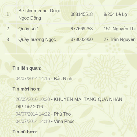
Be-slimmer.net
Dược
1
988145518
8/294 Lê Lợi
Ngọc Đông
2
Quầy số 1
977669253
151-Nguyễn Thị
3
Quầy hương Ngọc
979002950
27 Trần Nguyên
Tin liên quan:
04/07/2014 14:15
-
Bắc Ninh
Tin mới hơn:
26/05/2016 10:30
-
KHUYẾN MÃI TẶNG QUÀ NHÂN
DỊP 1/6/ 2016
04/07/2014 14:22
-
Phú Thọ
04/07/2014 14:19
-
Vĩnh Phúc
Tin cũ hơn: