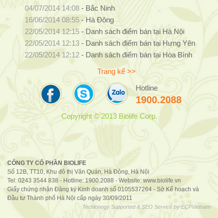
04/07/2014 14:08
-
Bắc Ninh
16/06/2014 08:55
-
Hà Đông
22/05/2014 12:15
-
Danh sách điểm bán tại Hà Nội
22/05/2014 12:13
-
Danh sách điểm bán tại Hưng Yên
22/05/2014 12:12
-
Danh sách điểm bán tại Hòa Bình
Trang kế >>
Hotline
1900.2088
Copyright © 2013 Biolife Corp.
CÔNG TY CỔ PHẦN BIOLIFE
Số 12B, TT10, Khu đô thị Văn Quán, Hà Đông, Hà Nội
Tel: 0243 3544 838 - Hotline: 1900.2088 - Website:
www.biolife.vn
Giấy chứng nhận Đăng ký Kinh doanh số 0105537264 - Sở Kế hoạch và
Đầu tư Thành phố Hà Nội cấp ngày 30/09/2011
Techlonogy Supported & SEO Service by
ECPVietnam