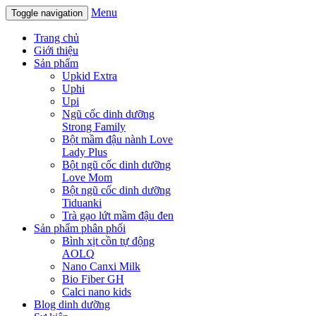
Menu
Toggle navigation
Trang chủ
Giới thiệu
Sản phẩm
Upkid Extra
Uphi
Upi
Ngũ cốc dinh dưỡng
Strong Family
Bột mầm đậu nành Love
Lady Plus
Bột ngũ cốc dinh dưỡng
Love Mom
Bột ngũ cốc dinh dưỡng
Tiduanki
Trà gạo lứt mầm đậu đen
Sản phẩm phân phối
Bình xịt cồn tự động
AOLQ
Nano Canxi Milk
Bio Fiber GH
Calci nano kids
Blog dinh dưỡng