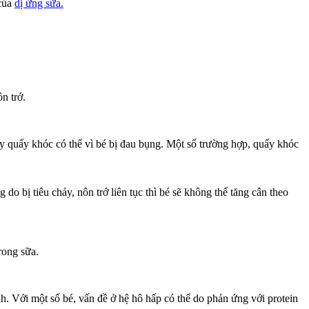
 của
dị ứng sữa.
n trớ.
hay quấy khóc có thể vì bé bị đau bụng. Một số trường hợp, quấy khóc
 bị tiêu chảy, nôn trớ liên tục thì bé sẽ không thể tăng cân theo
rong sữa.
h. Với một số bé, vấn đề ở hệ hô hấp có thể do phản ứng với protein