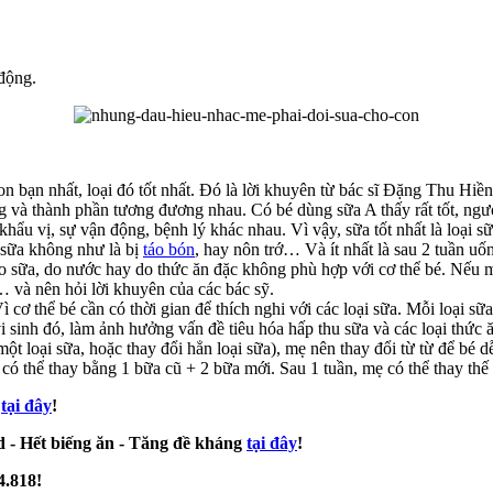
 động.
on bạn nhất, loại đó tốt nhất. Đó là lời khuyên từ bác sĩ Đặng Thu Hiền
g và thành phần tương đương nhau. Có bé dùng sữa A thấy rất tốt, ngư
khẩu vị, sự vận động, bệnh lý khác nhau. Vì vậy, sữa tốt nhất là loại 
 sữa không như là bị
táo bón
, hay nôn trớ… Và ít nhất là sau 2 tuần uố
 do sữa, do nước hay do thức ăn đặc không phù hợp với cơ thể bé. Nếu m
và nên hỏi lời khuyên của các bác sỹ.
 cơ thể bé cần có thời gian để thích nghi với các loại sữa. Mỗi loại sữ
i sinh đó, làm ảnh hưởng vấn đề tiêu hóa hấp thu sữa và các loại thức 
một loại sữa, hoặc thay đổi hẳn loại sữa), mẹ nên thay đổi từ từ để bé 
ó thể thay bằng 1 bữa cũ + 2 bữa mới. Sau 1 tuần, mẹ có thể thay thế 
tại đây
!
- Hết biếng ăn - Tăng đề kháng
tại đây
!
4.818!