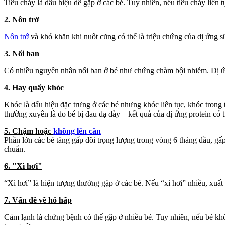
Tiêu chảy là dấu hiệu dễ gặp ở các bé. Tuy nhiên, nếu tiêu chảy liên 
2. Nôn trớ
Nôn trớ
và khó khăn khi nuốt cũng có thể là triệu chứng của dị ứng s
3. Nổi ban
Có nhiều nguyên nhân nổi ban ở bé như chứng chàm bội nhiễm. Dị ứng 
4. Hay quấy khóc
Khóc là dấu hiệu đặc trưng ở các bé nhưng khóc liên tục, khóc trong 
thường xuyên là do bé bị đau dạ dày – kết quả của dị ứng protein có 
5. Chậm hoặc
không lên cân
Phần lớn các bé tăng gấp đôi trọng lượng trong vòng 6 tháng đầu, gấp
chuẩn.
6. "Xì hơi"
“Xì hơi” là hiện tượng thường gặp ở các bé. Nếu “xì hơi” nhiều, xuất 
7. Vấn đề về hô hấp
Cảm lạnh là chứng bệnh có thể gặp ở nhiều bé. Tuy nhiên, nếu bé khò 