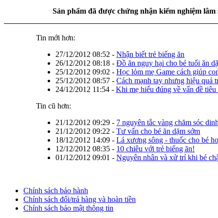
Sản phẩm đã được chứng nhận kiểm nghiệm lâm 
Tin mới hơn:
27/12/2012 08:52
-
Nhận biết trẻ biếng ăn
26/12/2012 08:18
-
Đồ ăn nguy hại cho bé tuổi ăn d
25/12/2012 09:02
-
Học lỏm mẹ Game cách giúp con
25/12/2012 08:57
-
Cách mạnh tay nhưng hiệu quả tr
24/12/2012 11:54
-
Khi mẹ hiểu đúng về vấn đề tiêu
Tin cũ hơn:
21/12/2012 09:29
-
7 nguyên tắc vàng chăm sóc dinh 
21/12/2012 09:22
-
Tư vấn cho bé ăn dặm sớm
18/12/2012 14:09
-
Lá xương sông - thuốc cho bé h
12/12/2012 08:35
-
10 chiêu với trẻ biếng ăn!
01/12/2012 09:01
-
Nguyên nhân và xử trí khi bé ch
Chính sách bảo hành
Chính sách đổi/trả hàng và hoàn tiền
Chính sách bảo mật thông tin