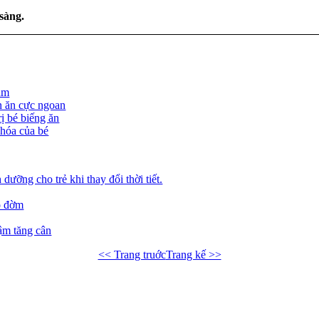
sàng.
ặm
 ăn cực ngoan
ị bé biếng ăn
 hóa của bé
dưỡng cho trẻ khi thay đổi thời tiết.
o đờm
ậm tăng cân
<< Trang truớc
Trang kế >>