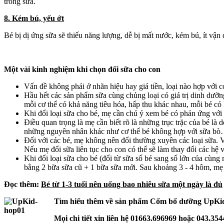
trong sữa.
8. Kém bú, yếu ớt
Bé bị dị ứng sữa sẽ thiếu năng lượng, dễ bị mất nước, kém bú, ít vận
Một vài kinh nghiệm khi chọn đổi sữa cho con
Vấn đề không phải ở nhãn hiệu hay giá tiền, loại nào hợp với c
Hầu hết các sản phẩm sữa cùng chủng loại có giá trị dinh dưỡn
mỗi cơ thể có khả năng tiêu hóa, hấp thu khác nhau, mỗi bé có 
Khi đổi loại sữa cho bé, mẹ cần chú ý xem bé có phản ứng với
Điều quan trọng là mẹ cần biết rõ là những trục trặc của bé là
những nguyên nhân khác như cơ thể bé không hợp với sữa bò… 
Đối với các bé, mẹ không nên đổi thường xuyên các loại sữa. Vì
Nếu mẹ đổi sữa liên tục cho con có thể sẽ làm thay đổi các hệ v
Khi đổi loại sữa cho bé (đổi từ sữa số bé sang số lớn của cùng 
bằng 2 bữa sữa cũ + 1 bữa sữa mới. Sau khoảng 3 - 4 hôm, mẹ c
Đọc thêm:
Bé từ 1-3 tuổi nên uống bao nhiêu sữa một ngày là đủ
Tìm hiểu thêm về sản phẩm Cốm bổ dưỡng UpKid 
Mọi chi tiết xin liên hệ 01663.696969 hoặc 043.354