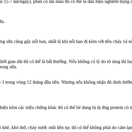
tục (5-7 lần/ngày), phân có lẫn máu thì có thể là dấu hiệu nghiêm trọng
ữa.
sữa cũng gây nổi ban, nhất là khi nổi ban đi kèm với tiêu chảy và nô
thời gian dài thì có thể là bất thường. Nếu không có lý do rõ ràng thì 
trong sữa.
 3 trong vòng 12 tháng đầu tiên. Nhưng nếu không nhận đủ dinh dưỡng do
hiện kèm các triệu chứng khác thì có thể bé đang bị dị ứng protein có t
khè, khó thở, chảy nước mũi liên tục thì có thể không phải do cảm lạn