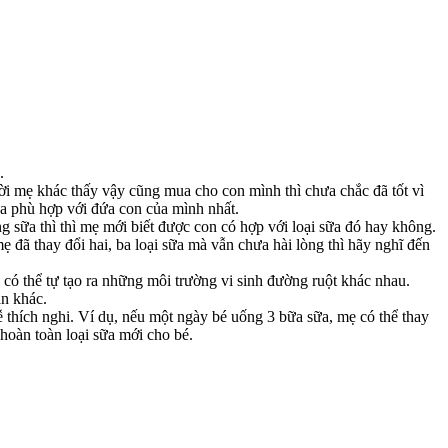
.
ời mẹ khác thấy vậy cũng mua cho con mình thì chưa chắc đã tốt vì
sữa phù hợp với đứa con của mình nhất.
ng sữa thì thì mẹ mới biết được con có hợp với loại sữa đó hay không.
ẹ đã thay đổi hai, ba loại sữa mà vẫn chưa hài lòng thì hãy nghĩ đến
a có thể tự tạo ra những môi trường vi sinh đường ruột khác nhau.
ăn khác.
dễ thích nghi. Ví dụ, nếu một ngày bé uống 3 bữa sữa, mẹ có thể thay
hoàn toàn loại sữa mới cho bé.