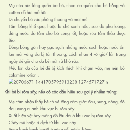
Mẹ nên nới lỏng quần áo bé, chọn áo quần cho bé bằng vải
cotton dễ hút mồ hôi.
Di chuyển bé vào phòng thoáng và mát mẻ.
Tắm bằng khổ qua, hoặc lá chè xanh nấu, sau đó pha loãng,
dùng nước đó tắm cho bé cũng tốt, hoặc
sữa tắm thảo dược
Bio
.
Dùng bông gòn hay gạc sạch nhúng nước sạch hoặc nước ấm
lau mát vùng da bị tổn thương, cách nhau 4 -6 giờ/ lần trong
ngày để giữ cho da bé mát và khô ráo.
Nếu làn da của bé dễ bị kích thích khi chạm vào, mẹ nên bôi
calamine lotion .
Khi bé bị rôm sảy, nếu có các dấu hiệu sau gợi ý nhiễm trùng:
Mẹ cảm nhận thấy bé có vẻ tăng cảm giác đau, sưng, nóng, đỏ,
đau xung quanh khu vực bị rôm sảy.
Xuất hiện vệt hay mảng đỏ lâu dài ở khu vực bị rôm sảy.
Chảy mủ hoặc rỉ dịch từ khu vực này.
Sưng hạch bạch huyết ở vùng cổ, nách, háng.