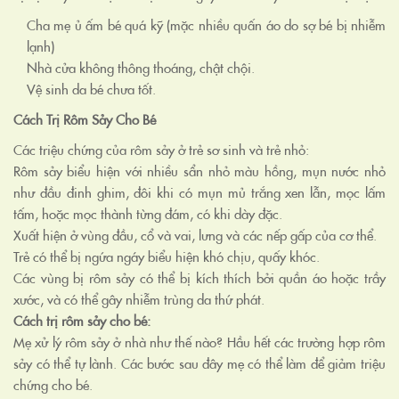
Cha mẹ ủ ấm bé quá kỹ (mặc nhiều quấn áo do sợ bé bị nhiễm
lạnh)
Nhà cửa không thông thoáng, chật chội.
Vệ sinh da bé chưa tốt.
Cách Trị Rôm Sảy Cho Bé
Các triệu chứng của rôm sảy ở trẻ sơ sinh và trẻ nhỏ:
Rôm sảy biểu hiện với nhiều sẩn nhỏ màu hồng, mụn nước nhỏ
như đầu đinh ghim, đôi khi có mụn mủ trắng xen lẫn, mọc lấm
tấm, hoặc mọc thành từng đám, có khi dày đặc.
Xuất hiện ở vùng đầu, cổ và vai, lưng và các nếp gấp của cơ thể.
Trẻ có thể bị ngứa ngáy biểu hiện khó chịu, quấy khóc.
Các vùng bị rôm sảy có thể bị kích thích bởi quần áo hoặc trầy
xước, và có thể gây nhiễm trùng da thứ phát.
Cách trị rôm sảy cho bé:
Mẹ xử lý rôm sảy ở nhà như thế nào? Hầu hết các trường hợp rôm
sảy có thể tự lành. Các bước sau đây mẹ có thể làm để giảm triệu
chứng cho bé.