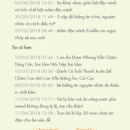
06/06/2018 14:21
-
Sự khác nhau giữa bột đậu nành
và tinh chất bột mầm đậu nành
30/05/2018 11:48
-
5 cấp độ biếng ăn ở trẻ, nguyên
nhân và cách điều trị?
22/05/2018 08:48
-
Mầm đậu nành Evalife cứu ngực
chảy xệ sau sinh
Tin cũ hơn:
10/05/2018 07:44
-
Con Ăn Được Nhưng Vẫn Chậm
Tăng Cân, Sai Lầm Nối Tiếp Sai Lầm
10/05/2018 00:00
-
Dành Cả Tuổi Thanh Xuân Để
Chăm Con Mà Con Vẫn Biếng Ăn, Còi Cọc
08/05/2018 00:00
-
Bé biếng ăn nguyên nhân do thiếu
vi chất kẽm
11/04/2018 13:11
-
Trẻ bị hôn mê do uống nước pha
oresol không đúng tỷ lệ, mẹ cẩn thận!
11/04/2018 12:58
-
Trọn bộ bí kíp 20 món cháo ăn
dặm cho bé siêu dễ