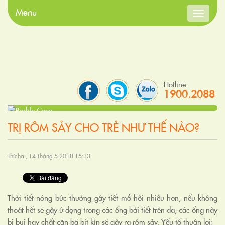
Menu
Toggle
navigati
Hotline
1900.2088
TRỊ RÔM SẢY CHO TRẺ NHƯ THẾ NÀO?
Thứ hai, 14 Tháng 5 2018 15:33
Thời tiết nóng bức thường gây tiết mồ hôi nhiều hơn, nếu không
thoát hết sẽ gây ứ đọng trong các ống bài tiết trên da, các ống này
bị bụi hay chất cặn bã bịt kín sẽ gây ra rôm sảy. Yếu tố thuận lợi: