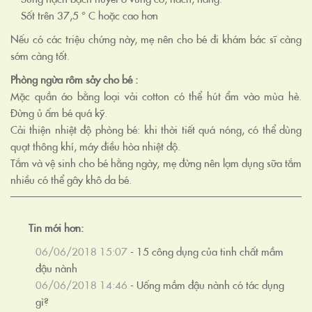
Sốt trên 37,5 ° C hoặc cao hơn
Nếu có các triệu chứng này, mẹ nên cho bé đi khám bác sĩ càng
sớm càng tốt.
Phòng ngừa rôm sảy cho bé :
Mặc quần áo bằng loại vải cotton có thể hút ẩm vào mùa hè.
Đừng ủ ấm bé quá kỹ.
Cải thiện nhiệt độ phòng bé: khi thời tiết quá nóng, có thể dùng
quạt thông khí, máy điều hòa nhiệt độ.
Tắm và vệ sinh cho bé hằng ngày, mẹ đừng nên lạm dụng sữa tắm
nhiều có thể gây khô da bé.
Tin mới hơn:
06/06/2018 15:07
-
15 công dụng của tinh chất mầm
đậu nành
06/06/2018 14:46
-
Uống mầm đậu nành có tác dụng
gì?