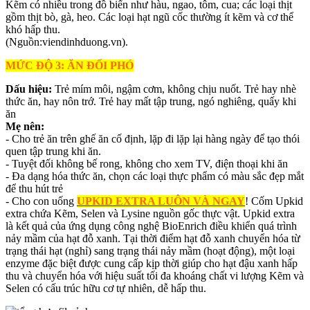
Kẽm có nhiều trong đồ biển như hàu, ngao, tôm, cua; các loại thịt
gồm thịt bò, gà, heo. Các loại hạt ngũ cốc thường ít kẽm và cơ thể
khó hấp thu.
(Nguồn:viendinhduong.vn).
MỨC ĐỘ 3: ĂN ĐỐI PHÓ
Dấu hiệu:
Trẻ mím môi, ngậm cơm, không chịu nuốt. Trẻ hay nhè
thức ăn, hay nôn trớ. Trẻ hay mất tập trung, ngó nghiêng, quấy khi
ăn
Mẹ nên:
- Cho trẻ ăn trên ghế ăn cố định, lặp đi lặp lại hàng ngày để tạo thói
quen tập trung khi ăn.
- Tuyệt đối không bế rong, không cho xem TV, điện thoại khi ăn
- Đa dạng hóa thức ăn, chọn các loại thực phẩm có màu sắc đẹp mắt
để thu hút trẻ
- Cho con uống
UPKID EXTRA LUÔN VÀ NGAY
! Cốm Upkid
extra chứa Kẽm, Selen và Lysine nguồn gốc thực vật. Upkid extra
là kết quả của ứng dụng công nghệ BioEnrich điều khiển quá trình
nảy mầm của hạt đỗ xanh. Tại thời điểm hạt đỗ xanh chuyển hóa từ
trạng thái hạt (nghỉ) sang trạng thái nảy mầm (hoạt động), một loại
enzyme đặc biệt được cung cấp kịp thời giúp cho hạt đậu xanh hấp
thu và chuyển hóa với hiệu suất tối đa khoáng chất vi lượng Kẽm và
Selen có cấu trúc hữu cơ tự nhiên, dễ hấp thu.