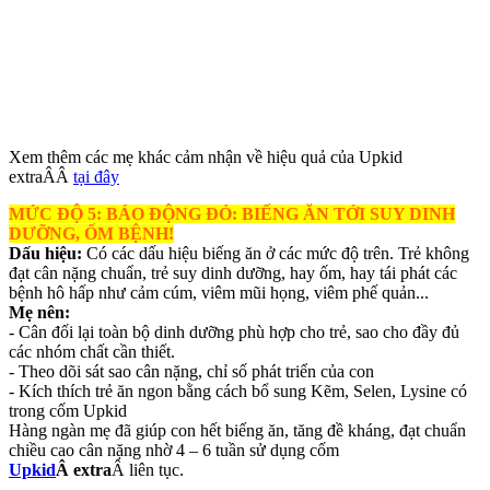
Xem thêm các mẹ khác cảm nhận về hiệu quả của Upkid
extraÂÂ
tại đây
MỨC ĐỘ 5: BÁO ĐỘNG ĐỎ: BIẾNG ĂN TỚI SUY DINH
DƯỠNG, ỐM BỆNH!
Dấu hiệu:
Có các dấu hiệu biếng ăn ở các mức độ trên. Trẻ không
đạt cân nặng chuẩn, trẻ suy dinh dưỡng, hay ốm, hay tái phát các
bệnh hô hấp như cảm cúm, viêm mũi họng, viêm phế quản...
Mẹ nên:
- Cân đối lại toàn bộ dinh dưỡng phù hợp cho trẻ, sao cho đầy đủ
các nhóm chất cần thiết.
- Theo dõi sát sao cân nặng, chỉ số phát triển của con
- Kích thích trẻ ăn ngon bằng cách bổ sung Kẽm, Selen, Lysine có
trong cốm Upkid
Hàng ngàn mẹ đã giúp con hết biếng ăn, tăng đề kháng, đạt chuẩn
chiều cao cân nặng nhờ 4 – 6 tuần sử dụng cốm
Upkid
Â extra
Â liên tục.