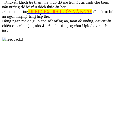
- Khuyến khích trẻ tham gia giúp đỡ mẹ trong quá trình chế biến,
nấu nướng để bé yêu thích thức ăn hơn
- Cho con uống
UPKID EXTRA LUÔN VÀ NGAY
để hỗ trợ bé
ăn ngon miệng, tăng hấp thu.
Hàng ngàn mẹ đã giúp con hết biếng ăn, tăng đề kháng, đạt chuẩn
chiều cao cân nặng nhờ 4 – 6 tuần sử dụng cốm Upkid extra liên
tục.