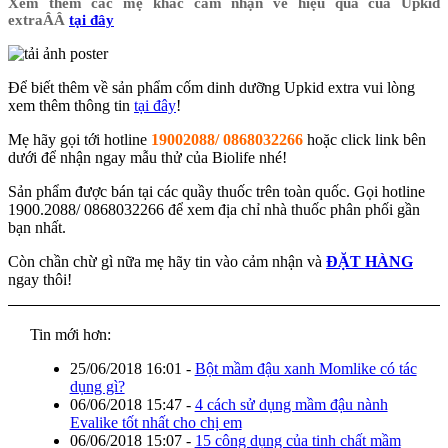
Xem thêm các mẹ khác cảm nhận về hiệu quả của Upkid
extraÂÂ
tại đây
Để biết thêm về sản phẩm cốm dinh dưỡng Upkid extra vui lòng
xem thêm thông tin
tại đây
!
Mẹ hãy gọi tới hotline
19002088/ 0868032266
hoặc click link bên
dưới để nhận ngay mẫu thử của Biolife nhé!
Sản phẩm được bán tại các quầy thuốc trên toàn quốc. Gọi hotline
1900.2088/ 0868032266 để xem địa chỉ nhà thuốc phân phối gần
bạn nhất.
Còn chần chừ gì nữa mẹ hãy tin vào cảm nhận và
ĐẶT HÀNG
ngay thôi!
Tin mới hơn:
25/06/2018 16:01
-
Bột mầm đậu xanh Momlike có tác
dụng gì?
06/06/2018 15:47
-
4 cách sử dụng mầm đậu nành
Evalike tốt nhất cho chị em
06/06/2018 15:07
-
15 công dụng của tinh chất mầm