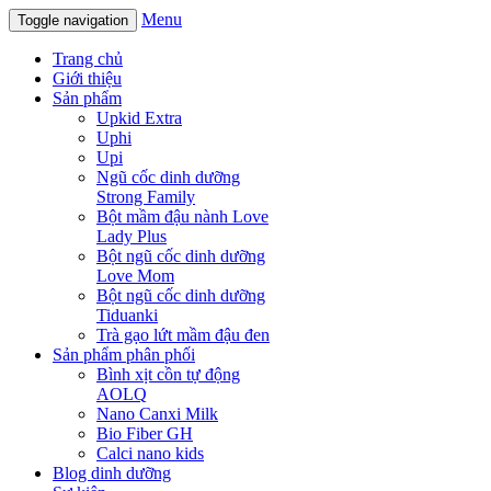
Menu
Toggle navigation
Trang chủ
Giới thiệu
Sản phẩm
Upkid Extra
Uphi
Upi
Ngũ cốc dinh dưỡng
Strong Family
Bột mầm đậu nành Love
Lady Plus
Bột ngũ cốc dinh dưỡng
Love Mom
Bột ngũ cốc dinh dưỡng
Tiduanki
Trà gạo lứt mầm đậu đen
Sản phẩm phân phối
Bình xịt cồn tự động
AOLQ
Nano Canxi Milk
Bio Fiber GH
Calci nano kids
Blog dinh dưỡng