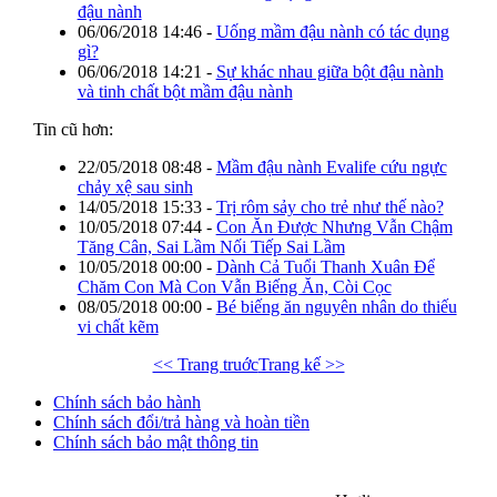
đậu nành
06/06/2018 14:46
-
Uống mầm đậu nành có tác dụng
gì?
06/06/2018 14:21
-
Sự khác nhau giữa bột đậu nành
và tinh chất bột mầm đậu nành
Tin cũ hơn:
22/05/2018 08:48
-
Mầm đậu nành Evalife cứu ngực
chảy xệ sau sinh
14/05/2018 15:33
-
Trị rôm sảy cho trẻ như thế nào?
10/05/2018 07:44
-
Con Ăn Được Nhưng Vẫn Chậm
Tăng Cân, Sai Lầm Nối Tiếp Sai Lầm
10/05/2018 00:00
-
Dành Cả Tuổi Thanh Xuân Để
Chăm Con Mà Con Vẫn Biếng Ăn, Còi Cọc
08/05/2018 00:00
-
Bé biếng ăn nguyên nhân do thiếu
vi chất kẽm
<< Trang truớc
Trang kế >>
Chính sách bảo hành
Chính sách đổi/trả hàng và hoàn tiền
Chính sách bảo mật thông tin