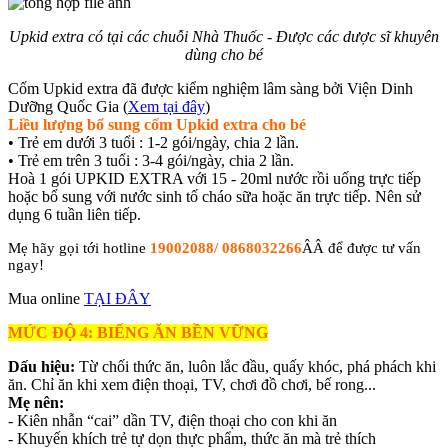
Upkid extra có tại các chuỗi Nhà Thuốc - Được các dược sĩ khuyên
dùng cho bé
Cốm Upkid extra đã được kiểm nghiệm lâm sàng bởi Viện Dinh
Dưỡng Quốc Gia (
Xem tại đây
)
Liều lượng bổ sung cốm Upkid extra cho bé
• Trẻ em dưới 3 tuổi : 1-2 gói/ngày, chia 2 lần.
• Trẻ em trên 3 tuổi : 3-4 gói/ngày, chia 2 lần.
Hoà 1 gói UPKID EXTRA với 15 - 20ml nước rồi uống trực tiếp
hoặc bổ sung với nước sinh tố cháo sữa hoặc ăn trực tiếp. Nên sử
dụng 6 tuần liên tiếp.
Mẹ hãy gọi tới hotline
19002088/ 0868032266
ÂÂ để được tư vấn
ngay!
Mua online
TẠI ĐÂY
MỨC ĐỘ 4: BIẾNG ĂN BỀN VỮNG
Dấu hiệu:
Từ chối thức ăn, luôn lắc đầu, quấy khóc, phá phách khi
ăn. Chỉ ăn khi xem điện thoại, TV, chơi đồ chơi, bế rong...
Mẹ nên:
- Kiên nhẫn “cai” dần TV, điện thoại cho con khi ăn
- Khuyến khích trẻ tự dọn thực phẩm, thức ăn mà trẻ thích