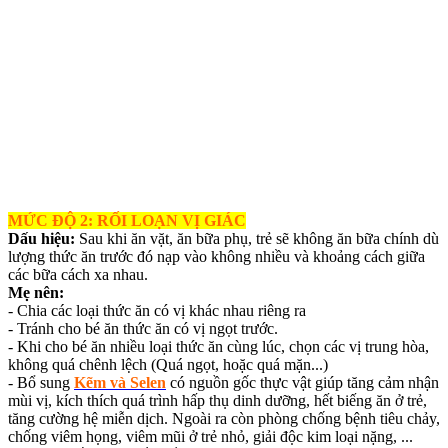
MỨC ĐỘ 2: RỐI LOẠN VỊ GIÁC
Dấu hiệu:
Sau khi ăn vặt, ăn bữa phụ, trẻ sẽ không ăn bữa chính dù
lượng thức ăn trước đó nạp vào không nhiều và khoảng cách giữa
các bữa cách xa nhau.
Mẹ nên:
- Chia các loại thức ăn có vị khác nhau riêng ra
- Tránh cho bé ăn thức ăn có vị ngọt trước.
- Khi cho bé ăn nhiều loại thức ăn cùng lúc, chọn các vị trung hòa,
không quá chênh lệch (Quá ngọt, hoặc quá mặn...)
- Bổ sung
Kẽm và Selen
có nguồn gốc thực vật giúp tăng cảm nhận
mùi vị, kích thích quá trình hấp thụ dinh dưỡng, hết biếng ăn ở trẻ,
tăng cường hệ miễn dịch. Ngoài ra còn phòng chống bệnh tiêu chảy,
chống viêm họng, viêm mũi ở trẻ nhỏ, giải độc kim loại nặng, ...