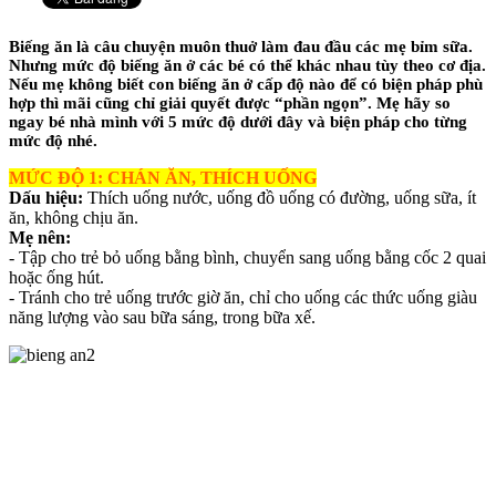
Biếng ăn là câu chuyện muôn thuở làm đau đầu các mẹ bỉm sữa.
Nhưng mức độ biếng ăn ở các bé có thể khác nhau tùy theo cơ địa.
Nếu mẹ không biết con biếng ăn ở cấp độ nào để có biện pháp phù
hợp thì mãi cũng chỉ giải quyết được “phần ngọn”. Mẹ hãy so
ngay bé nhà mình với 5 mức độ dưới đây và biện pháp cho từng
mức độ nhé.
MỨC ĐỘ 1: CHÁN ĂN, THÍCH UỐNG
Dấu hiệu:
Thích uống nước, uống đồ uống có đường, uống sữa, ít
ăn, không chịu ăn.
Mẹ nên:
- Tập cho trẻ bỏ uống bằng bình, chuyển sang uống bằng cốc 2 quai
hoặc ống hút.
- Tránh cho trẻ uống trước giờ ăn, chỉ cho uống các thức uống giàu
năng lượng vào sau bữa sáng, trong bữa xế.