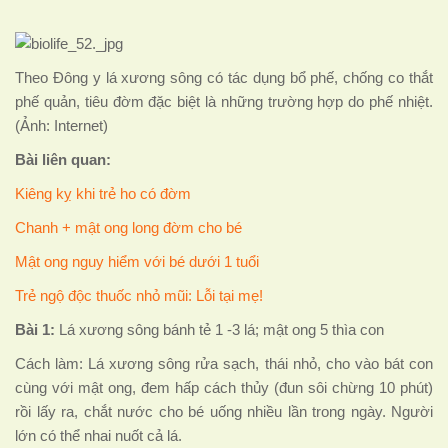
Theo Đông y lá xương sông có tác dụng bổ phế, chống co thắt
phế quản, tiêu đờm đặc biệt là những trường hợp do phế nhiệt.
(Ảnh: Internet)
Bài liên quan:
Kiêng kỵ khi trẻ ho có đờm
Chanh + mật ong long đờm cho bé
Mật ong nguy hiểm với bé dưới 1 tuổi
Trẻ ngộ độc thuốc nhỏ mũi: Lỗi tại mẹ!
Bài 1:
Lá xương sông bánh tẻ 1 -3 lá; mật ong 5 thìa con
Cách làm: Lá xương sông rửa sạch, thái nhỏ, cho vào bát con
cùng với mật ong, đem hấp cách thủy (đun sôi chừng 10 phút)
rồi lấy ra, chắt nước cho bé uống nhiều lần trong ngày. Người
lớn có thể nhai nuốt cả lá.