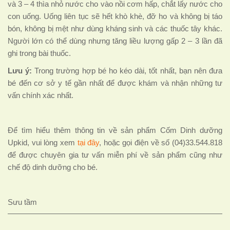
và 3 – 4 thìa nhỏ nước cho vào nồi cơm hấp, chắt lấy nước cho
con uống. Uống liên tục sẽ hết khò khè, đỡ ho và không bị táo
bón, không bị mệt như dùng kháng sinh và các thuốc tây khác.
Người lớn có thể dùng nhưng tăng liều lượng gấp 2 – 3 lần đã
ghi trong bài thuốc.
Lưu ý:
Trong trường hợp bé ho kéo dài, tốt nhất, bạn nên đưa
bé đến cơ sở y tế gần nhất để được khám và nhận những tư
vấn chính xác nhất.
Để tìm hiểu thêm thông tin về sản phẩm Cốm Dinh dưỡng
Upkid, vui lòng xem
tại đây
, hoặc gọi điện về số (04)33.544.818
để được chuyên gia tư vấn miễn phí về sản phẩm cũng như
chế độ dinh dưỡng cho bé.
Sưu tầm