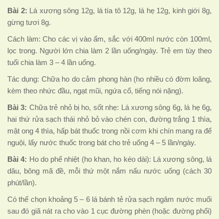
Bài 2:
Lá xương sông 12g, lá tía tô 12g, lá hẹ 12g, kinh giới 8g,
gừng tươi 8g.
Cách làm: Cho các vị vào ấm, sắc với 400ml nước còn 100ml,
lọc trong. Người lớn chia làm 2 lần uống/ngày. Trẻ em tùy theo
tuổi chia làm 3 – 4 lần uống.
Tác dụng: Chữa ho do cảm phong hàn (ho nhiều có đờm loãng,
kèm theo nhức đầu, ngạt mũi, ngứa cổ, tiếng nói nặng).
Bài 3:
Chữa trẻ nhỏ bị ho, sốt nhẹ: Lá xương sông 6g, lá hẹ 6g,
hai thứ rửa sạch thái nhỏ bỏ vào chén con, đường trắng 1 thìa,
mật ong 4 thìa, hấp bát thuốc trong nồi cơm khi chín mang ra để
nguội, lấy nước thuốc trong bát cho trẻ uống 4 – 5 lần/ngày.
Bài 4:
Ho do phế nhiệt (ho khan, ho kéo dài): Lá xương sông, lá
dâu, bông mã đề, mỗi thứ một nắm nấu nước uống (cách 30
phút/lần).
Có thể chọn khoảng 5 – 6 lá bánh tẻ rửa sạch ngâm nước muối
sau đó giã nát ra cho vào 1 cục đường phèn (hoặc đường phổi)