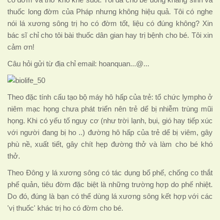
có đờm và thở khò khè suốt. Tôi đã cho bé uống kháng sinh và
thuốc long đờm của Pháp nhưng không hiệu quả. Tôi có nghe
nói lá xương sông trị ho có đờm tốt, liệu có đúng không? Xin
bác sĩ chỉ cho tôi bài thuốc dân gian hay trị bệnh cho bé. Tôi xin
cảm ơn!
Câu hỏi gửi từ địa chỉ email: hoanquan...@...
Theo đặc tính cấu tạo bộ máy hô hấp của trẻ: tổ chức lympho ở
niêm mạc họng chưa phát triển nên trẻ dể bị nhiễm trùng mũi
họng. Khi có yếu tố nguy cơ (như trời lạnh, bụi, gió hay tiếp xúc
với người đang bị ho ..) đường hô hấp của trẻ dể bị viêm, gây
phù nề, xuất tiết, gây chít hẹp đường thở và làm cho bé khó
thở.
Theo Đông y lá xương sông có tác dụng bổ phế, chống co thắt
phế quản, tiêu đờm đặc biệt là những trường hợp do phế nhiệt.
Do đó, đúng là bạn có thể dùng lá xương sông kết hợp với các
'vị thuốc' khác trị ho có đờm cho bé.